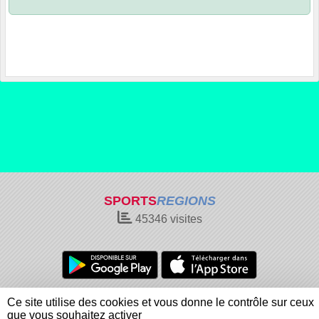
SPORTS
REGIONS
45346
visites
Charte cookies
Gestion des cookies
Ce site utilise des cookies et vous donne le contrôle sur ceux
Informations légales
Signaler un contenu inapproprié
que vous souhaitez activer