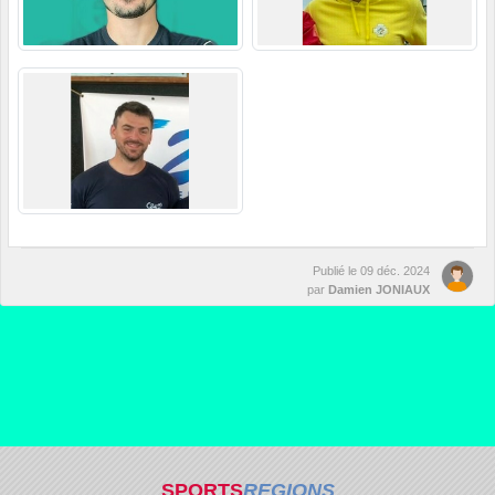
Publié le
09 déc. 2024
par
Damien JONIAUX
SPORTS
REGIONS