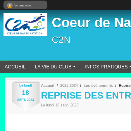
Panneau de gestion des cookies
Se connecter
Coeur de Na
C2N
ACCUEIL
LA VIE DU CLUB
INFOS PRATIQUES
Accueil
2023-2024
Les évènements
Repris
Le
lundi
18
REPRISE DES ENT
SEPT.
2023
Le
lundi
18
sept.
2023