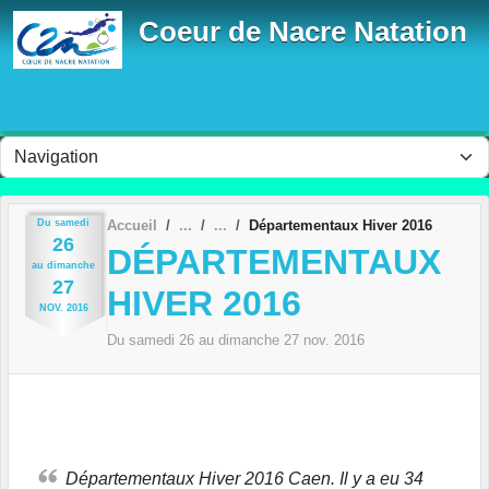
Panneau de gestion des cookies
Coeur de Nacre Natation
Du
samedi
Accueil
Départementaux Hiver 2016
26
DÉPARTEMENTAUX
au
dimanche
27
HIVER 2016
NOV.
2016
Du
samedi
26
au
dimanche
27
nov.
2016
Départementaux Hiver 2016 Caen. Il y a eu 34