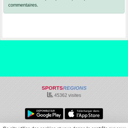
commentaires.
SPORTS
REGIONS
45362
visites
Charte cookies
Gestion des cookies