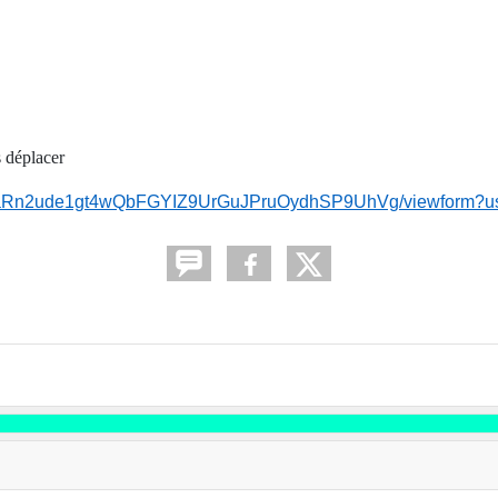
s déplacer
BYyaRn2ude1gt4wQbFGYIZ9UrGuJPruOydhSP9UhVg/viewform?us