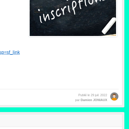
p=sf_link
Publié le
29 juil. 2022
par
Damien JONIAUX