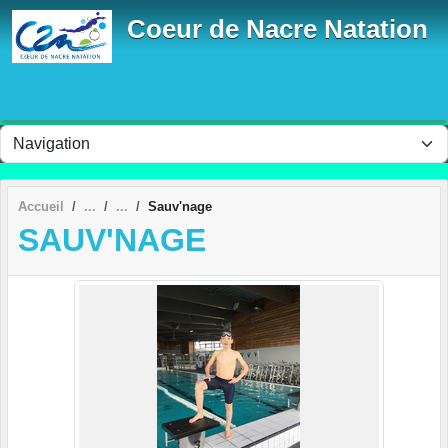
Panneau de gestion des cookies
Coeur de Nacre Natation
Accueil
Sauv'nage
SAUV'NAGE