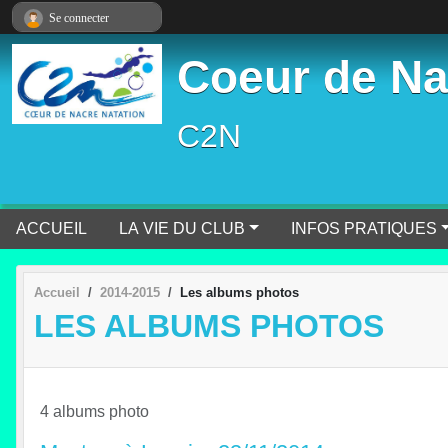
Panneau de gestion des cookies
Se connecter
Coeur de Na
C2N
ACCUEIL
LA VIE DU CLUB
INFOS PRATIQUES
Accueil
2014-2015
Les albums photos
LES ALBUMS PHOTOS
4 albums photo