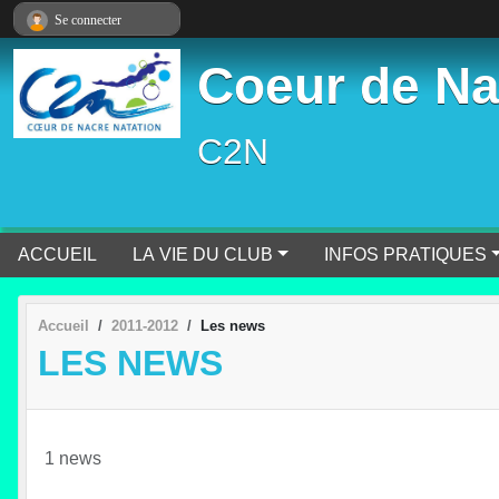
Panneau de gestion des cookies
Se connecter
Coeur de Na
C2N
ACCUEIL
LA VIE DU CLUB
INFOS PRATIQUES
Accueil
2011-2012
Les news
LES NEWS
1 news