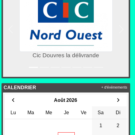
Précedent
Suivan
Cic Douvres la délivrande
CALENDRIER
+ d'évènements
Août 2026
Lu
Ma
Me
Je
Ve
Sa
Di
1
2