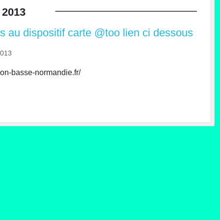
2013
 au dispositif carte @too lien ci dessous
2013
gion-basse-normandie.fr/